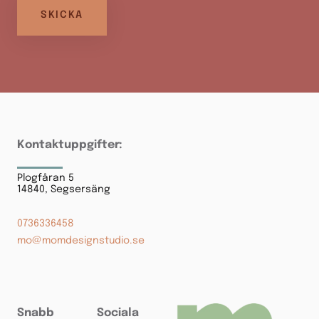
Kontaktuppgifter:
Plogfåran 5
14840, Segsersäng
0736336458
mo@momdesignstudio.se
Snabb
Sociala